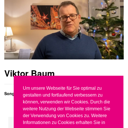
Viktor Baum
Um unsere Webseite für Sie optimal zu
Songwriter und Interpret
gestalten und fortlaufend verbessern zu
können, verwenden wir Cookies. Durch die
weitere Nutzung der Webseite stimmen Sie
der Verwendung von Cookies zu. Weitere
Zurück
1
2
Weiter
Ende
Informationen zu Cookies erhalten Sie in